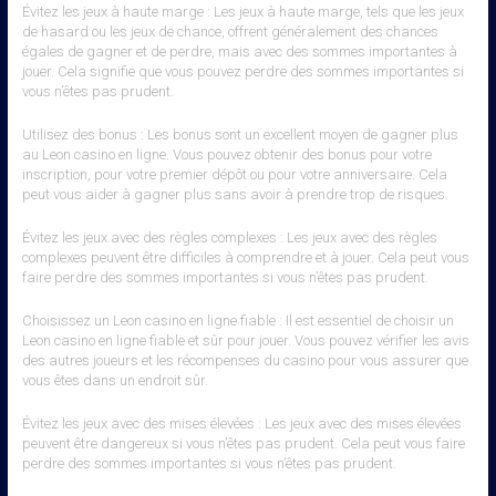
Évitez les jeux à haute marge : Les jeux à haute marge, tels que les jeux
de hasard ou les jeux de chance, offrent généralement des chances
égales de gagner et de perdre, mais avec des sommes importantes à
jouer. Cela signifie que vous pouvez perdre des sommes importantes si
vous n’êtes pas prudent.
Utilisez des bonus : Les bonus sont un excellent moyen de gagner plus
au Leon casino en ligne. Vous pouvez obtenir des bonus pour votre
inscription, pour votre premier dépôt ou pour votre anniversaire. Cela
peut vous aider à gagner plus sans avoir à prendre trop de risques.
Évitez les jeux avec des règles complexes : Les jeux avec des règles
complexes peuvent être difficiles à comprendre et à jouer. Cela peut vous
faire perdre des sommes importantes si vous n’êtes pas prudent.
Choisissez un Leon casino en ligne fiable : Il est essentiel de choisir un
Leon casino en ligne fiable et sûr pour jouer. Vous pouvez vérifier les avis
des autres joueurs et les récompenses du casino pour vous assurer que
vous êtes dans un endroit sûr.
Évitez les jeux avec des mises élevées : Les jeux avec des mises élevées
peuvent être dangereux si vous n’êtes pas prudent. Cela peut vous faire
perdre des sommes importantes si vous n’êtes pas prudent.