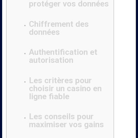
protéger vos données
Chiffrement des
données
Authentification et
autorisation
Les critères pour
choisir un casino en
ligne fiable
Les conseils pour
maximiser vos gains