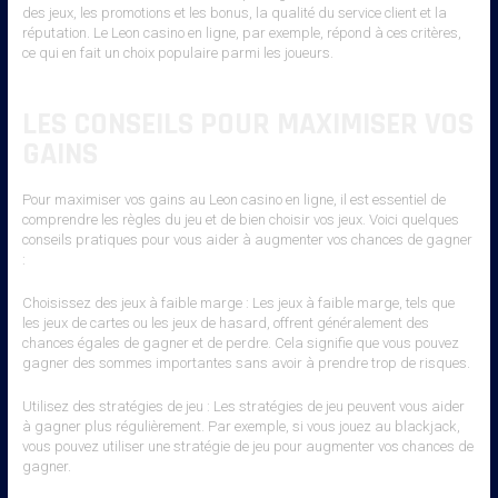
des jeux, les promotions et les bonus, la qualité du service client et la
réputation. Le Leon casino en ligne, par exemple, répond à ces critères,
ce qui en fait un choix populaire parmi les joueurs.
LES CONSEILS POUR MAXIMISER VOS
GAINS
Pour maximiser vos gains au Leon casino en ligne, il est essentiel de
comprendre les règles du jeu et de bien choisir vos jeux. Voici quelques
conseils pratiques pour vous aider à augmenter vos chances de gagner
:
Choisissez des jeux à faible marge : Les jeux à faible marge, tels que
les jeux de cartes ou les jeux de hasard, offrent généralement des
chances égales de gagner et de perdre. Cela signifie que vous pouvez
gagner des sommes importantes sans avoir à prendre trop de risques.
Utilisez des stratégies de jeu : Les stratégies de jeu peuvent vous aider
à gagner plus régulièrement. Par exemple, si vous jouez au blackjack,
vous pouvez utiliser une stratégie de jeu pour augmenter vos chances de
gagner.