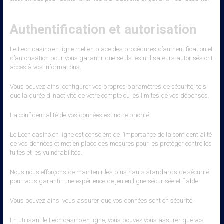
Authentification et autorisation
Le Leon casino en ligne met en place des procédures d’authentification et
d’autorisation pour vous garantir que seuls les utilisateurs autorisés ont
accès à vos informations.
Vous pouvez ainsi configurer vos propres paramètres de sécurité, tels
que la durée d’inactivité de votre compte ou les limites de vos dépenses.
La confidentialité de vos données est notre priorité
Le Leon casino en ligne est conscient de l’importance de la confidentialité
de vos données et met en place des mesures pour les protéger contre les
fuites et les vulnérabilités.
Nous nous efforçons de maintenir les plus hauts standards de sécurité
pour vous garantir une expérience de jeu en ligne sécurisée et fiable.
Vous pouvez ainsi vous assurer que vos données sont en sécurité
En utilisant le Leon casino en ligne, vous pouvez vous assurer que vos