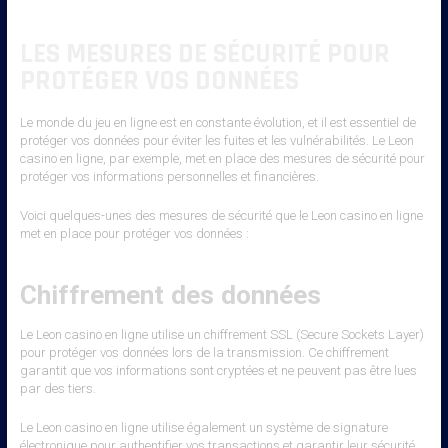
LES MESURES DE SÉCURITÉ POUR
PROTÉGER VOS DONNÉES
Le monde du jeu en ligne est en constante évolution, et il est essentiel de
protéger vos données pour éviter les fuites et les vulnérabilités. Le Leon
casino en ligne, par exemple, met en place des mesures de sécurité pour
protéger vos informations personnelles et financières.
Voici quelques-unes des mesures de sécurité que le Leon casino en ligne
met en place pour protéger vos données :
Chiffrement des données
Le Leon casino en ligne utilise un chiffrement SSL (Secure Sockets Layer)
pour protéger vos données lors de la transmission. Ce chiffrement
garantit que vos informations sont cryptées et ne peuvent pas être lues
par des tiers.
Le Leon casino en ligne utilise également un système de signature
électronique pour authentifier vos transactions et garantir leur sécurité.