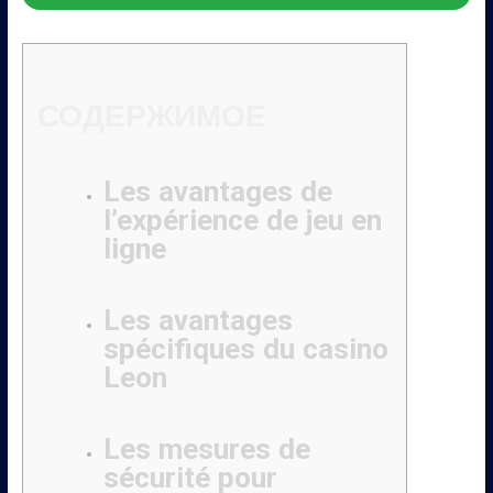
СОДЕРЖИМОЕ
Les avantages de
l’expérience de jeu en
ligne
Les avantages
spécifiques du casino
Leon
Les mesures de
sécurité pour