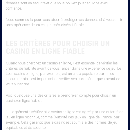
données sont en sécurité et que vous pouvez jouer en ligne avec
confiance.
Nous sommes là pour vous aider à protéger vos données et à vous offrir
une expérience de jeu en ligne sécurisée et fiable.
LES CRITÈRES POUR CHOISIR UN
CASINO EN LIGNE FIABLE
Quand vous cherchez un casino en ligne, il est essentiel de vérifier les
critères de fiabilité avant de vous lancer dans une expérience de jeu. Le
Leon casino en ligne, par exemple, est un choix populaire parmi les
joueurs, mais il est important de vérifier ses caractéristiques avant de
vous y inscrire.
Voici quelques-uns des critères à prendre en compte pour choisir un
casino en ligne fiable :
1. L’agrément : Vérifiez si le casino en ligne est agréé par une autorité de
jeu en ligne reconnue, comme l’Autorité des jeux en ligne de France, par
exemple. Cela garantit que le casino est soumis à des normes de jeu
équitables et de sécurité.